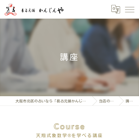
講座
大阪市北区の占いなら「易占元舖かんじんや」
当店の特徴
講座
Course
天翔式象数学®を学べる講座