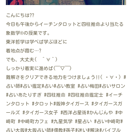
こんにちは??
今日も午後からイーチンタロットと四柱推命より当たる
象数学®️の授業です。
東洋哲学は学べば学ぶほどに
着地点が霞む…?
でも、大丈夫( ＾∀＾)
しっかり着実に進めば(￣▽￣)
難解さをクリアできる地力をつけましょう‼️( ・∀・) #
占い師#占い鑑定#占い#占い教室 #占い梅田#占いサロン
#占いあたりすぎ #四柱推命 #四柱推命鑑定士 #イーチ
ンタロット #タロット#阪神タイガース #タイガースガ
ールズ #タイガース女子 #西洋占星術#かんじんや #中
崎町 #中崎町カフェ #九星気学 #星占い #占い中崎町#
占い大阪#大阪占い師#儒教#孫子#迷い#解決#バイブル