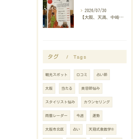
2026/07/30
【大阪、天満、中崎町の占い】madam豊子、本日のメッセージ
Tags
タグ
観光スポット
口コミ
占い師
大阪
当たる
美容師悩み
スタイリスト悩み
カウンセリング
雨雲レーダー
今週
運勢
大阪市北区
占い
天翔式象数学®