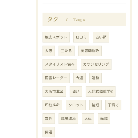
Tags
タグ
観光スポット
口コミ
占い師
大阪
当たる
美容師悩み
スタイリスト悩み
カウンセリング
雨雲レーダー
今週
運勢
大阪市北区
占い
天翔式象数学®
四柱推命
タロット
結婚
子育て
異性
職場環境
人生
転職
開運