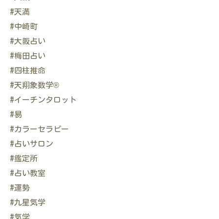
#天満
#中崎町
#大阪占い
#梅田占い
#四柱推命
#天翔象数学®
#イーチンタロット
#易
#カラーセラピー
#占いサロン
#鑑定所
#占い教室
#運勢
#九星気学
#気学