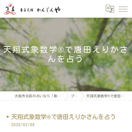
天翔式象数学®で唐田えりかさ
んを占う
大阪市北区の占いなら「易占元舖かんじんや」
ブログ
天翔式象数学®で唐田えりかさんを占う
天翔式象数学®で唐田えりかさんを占う
2020/02/06