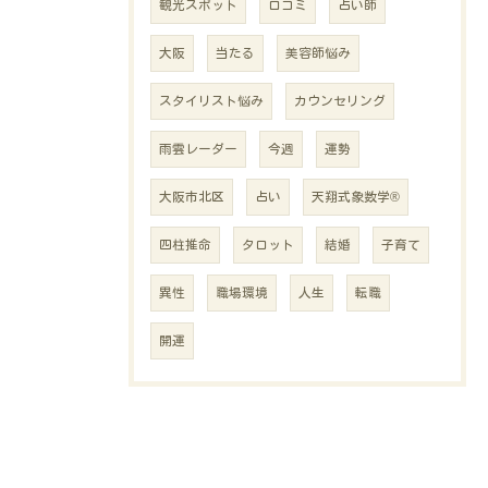
観光スポット
口コミ
占い師
大阪
当たる
美容師悩み
スタイリスト悩み
カウンセリング
雨雲レーダー
今週
運勢
大阪市北区
占い
天翔式象数学®
四柱推命
タロット
結婚
子育て
異性
職場環境
人生
転職
開運