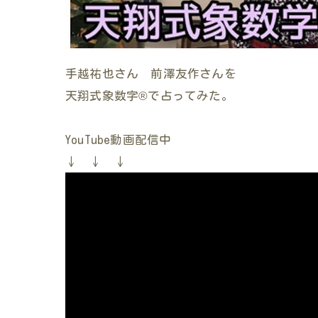
手越祐也さん 前澤友作さんを
天翔式象数字®︎で占ってみた。
YouTube動画配信中
↓ ↓ ↓