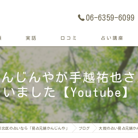
06-6359-6099
類
実話
口コミ
占い講座
かんじんやが手越祐也さ
いました【Youtube】
市北区の占いなら「易占元舖かんじんや」
ブログ
大阪の占い易占元舗かん