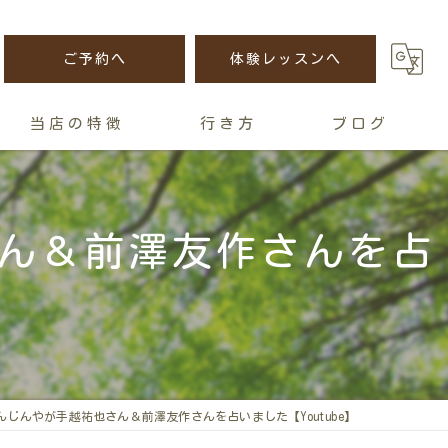
ご予約へ
体験レッスンへ
当店の特徴
行き方
ブログ
講座
ん＆前澤友作さんを占
恋愛
人間関係
金運
運命
じんやが手越祐也さん＆前澤友作さんを占いました【Youtube】