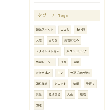
Tags
タグ
観光スポット
口コミ
占い師
大阪
当たる
美容師悩み
スタイリスト悩み
カウンセリング
雨雲レーダー
今週
運勢
大阪市北区
占い
天翔式象数学®
四柱推命
タロット
結婚
子育て
異性
職場環境
人生
転職
開運