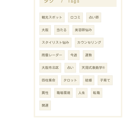
Tags
タグ
観光スポット
口コミ
占い師
大阪
当たる
美容師悩み
スタイリスト悩み
カウンセリング
雨雲レーダー
今週
運勢
大阪市北区
占い
天翔式象数学®
四柱推命
タロット
結婚
子育て
異性
職場環境
人生
転職
開運