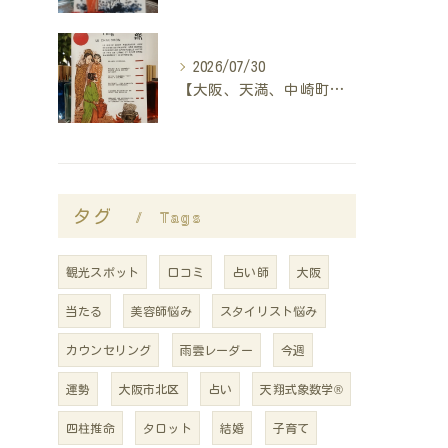
2026/07/30
【大阪、天満、中崎町の占い】madam豊子、本日のメッセージ
タグ
Tags
観光スポット
口コミ
占い師
大阪
当たる
美容師悩み
スタイリスト悩み
カウンセリング
雨雲レーダー
今週
運勢
大阪市北区
占い
天翔式象数学®
四柱推命
タロット
結婚
子育て