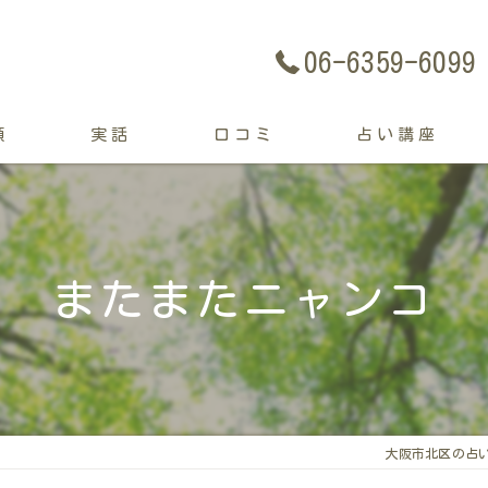
06-6359-6099
類
実話
口コミ
占い講座
またまたニャンコ
大阪市北区の占