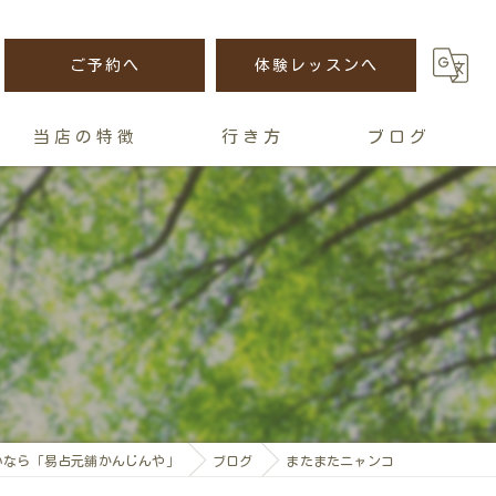
ご予約へ
体験レッスンへ
当店の特徴
行き方
ブログ
講座
恋愛
人間関係
金運
運命
いなら「易占元舖かんじんや」
ブログ
またまたニャンコ