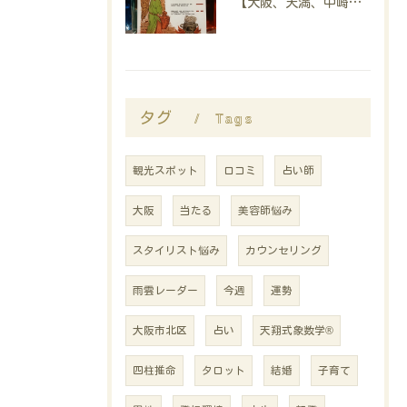
【大阪、天満、中崎町の占い】madam豊子、本日のメッセージ
Tags
タグ
観光スポット
口コミ
占い師
大阪
当たる
美容師悩み
スタイリスト悩み
カウンセリング
雨雲レーダー
今週
運勢
大阪市北区
占い
天翔式象数学®
四柱推命
タロット
結婚
子育て