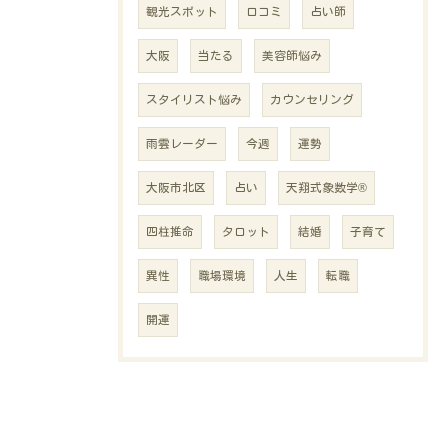
観光スポット
口コミ
占い師
大阪
当たる
美容師悩み
スタイリスト悩み
カウンセリング
雨雲レーダー
今週
運勢
大阪市北区
占い
天翔式象数学®
四柱推命
タロット
結婚
子育て
異性
職場環境
人生
転職
開運